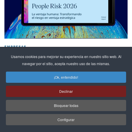
EMPRESAS
La brecha de expectativas entre
Usamos cookies para mejorar su experiencia en nuestro sitio web. Al
empleados…
navegar por el sitio, acepta nuestro uso de las mismas.
21 de may de 2026
¡Ok, entendido!
LEER MÁS »
Declinar
Bloquear todas
EXPLORAR POR GRANDES TEMAS
Configurar
Educación