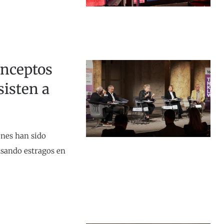
onceptos
sisten a
ones han sido
usando estragos en