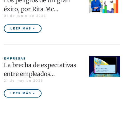
Los peligros de un gran
éxito, por Rita Mc…
01 de junio de 2026
LEER MÁS »
EMPRESAS
La brecha de expectativas
entre empleados…
21 de may de 2026
LEER MÁS »