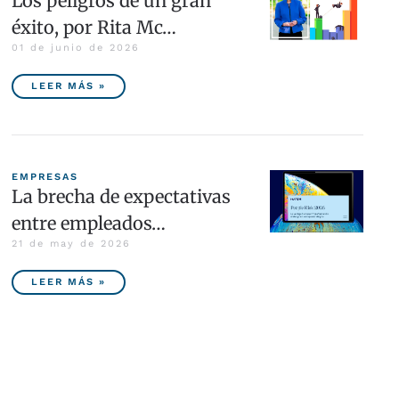
Los peligros de un gran
éxito, por Rita Mc…
01 de junio de 2026
LEER MÁS »
EMPRESAS
La brecha de expectativas
entre empleados…
21 de may de 2026
LEER MÁS »