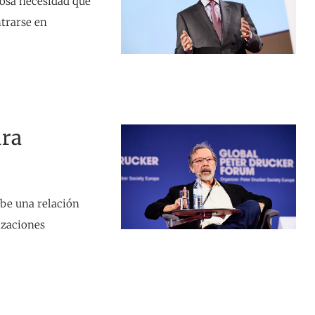
iosa necesidad que
ntrarse en
ura
be una relación
izaciones