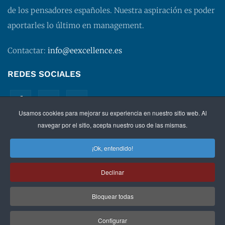
de los pensadores españoles. Nuestra aspiración es poder
aportarles lo último en management.
Contactar:
info@eexcellence.es
REDES SOCIALES
Usamos cookies para mejorar su experiencia en nuestro sitio web. Al
navegar por el sitio, acepta nuestro uso de las mismas.
¡Ok, entendido!
©
2026 EXECUTIVE EXCELLENCE.
Management
para
Declinar
directivos.
Bloquear todas
Política de privacidad
|
Aviso legal
|
Condiciones de
contratación
Configurar