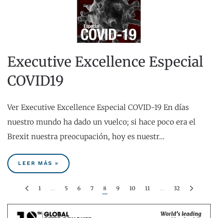
Executive Excellence Especial
COVID19
Ver Executive Excellence Especial COVID-19 En días
nuestro mundo ha dado un vuelco; si hace poco era el
Brexit nuestra preocupación, hoy es nuestr…
LEER MÁS »
1
…
5
6
7
8
9
10
11
…
32