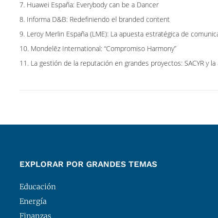
7. Huawei España: Everybody can be a Dancer
8. Informa D&B: Redefiniendo el branded content
9. Leroy Merlin España (LME): La apuesta estratégica de comunic
10. Mondelēz International: “Compromiso Harmony”
11. La gestión de la reputación en grandes proyectos: SACYR y l
EXPLORAR POR GRANDES TEMAS
Educación
Energía
Finanzas