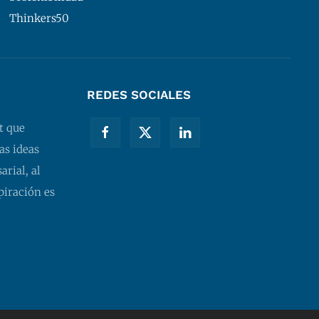
Thinkers50
REDES SOCIALES
t que
as ideas
rial, al
piración es