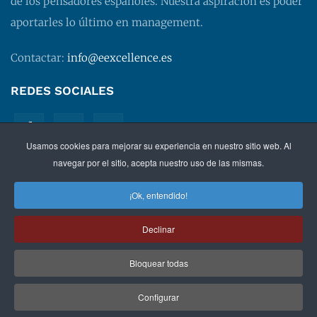
de los pensadores españoles. Nuestra aspiración es poder
aportarles lo último en management.
Contactar:
info@eexcellence.es
REDES SOCIALES
Usamos cookies para mejorar su experiencia en nuestro sitio web. Al
navegar por el sitio, acepta nuestro uso de las mismas.
¡Ok, entendido!
©
2026 EXECUTIVE EXCELLENCE.
Management
para
Declinar
directivos.
Bloquear todas
Política de privacidad
|
Aviso legal
|
Condiciones de
contratación
Configurar