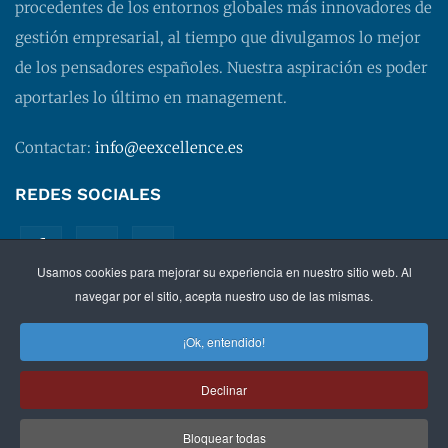
procedentes de los entornos globales más innovadores de
gestión empresarial, al tiempo que divulgamos lo mejor
de los pensadores españoles. Nuestra aspiración es poder
aportarles lo último en management.
Contactar:
info@eexcellence.es
REDES SOCIALES
Usamos cookies para mejorar su experiencia en nuestro sitio web. Al
navegar por el sitio, acepta nuestro uso de las mismas.
¡Ok, entendido!
©
2026 EXECUTIVE EXCELLENCE.
Management
para
Declinar
directivos.
Bloquear todas
Política de privacidad
|
Aviso legal
|
Condiciones de