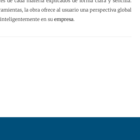
es de cada materia explicados de forma clara y sencilla.
amientas, la obra ofrece al usuario una perspectiva global
 inteligentemente en su
empresa
.