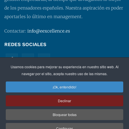
de los pensadores españoles. Nuestra aspiración es poder
aportarles lo último en management.
Contactar:
info@eexcellence.es
REDES SOCIALES
Usamos cookies para mejorar su experiencia en nuestro sitio web. Al
navegar por el sitio, acepta nuestro uso de las mismas.
¡Ok, entendido!
©
2026 EXECUTIVE EXCELLENCE.
Management
para
Declinar
directivos.
Bloquear todas
Política de privacidad
|
Aviso legal
|
Condiciones de
contratación
Configurar