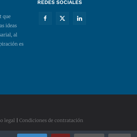
REDES SOCIALES
t que
as ideas
rial, al
piración es
o legal
|
Condiciones de contratación