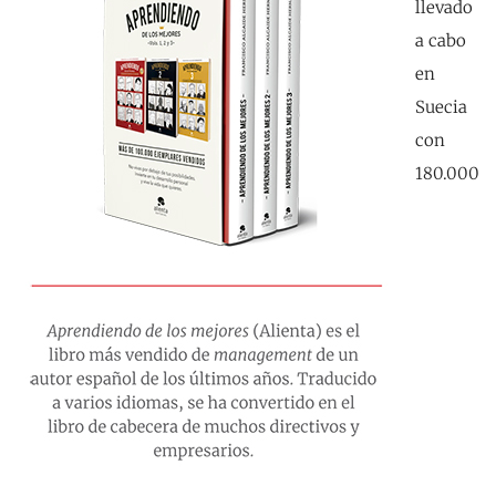
llevado
a cabo
en
Suecia
con
180.000