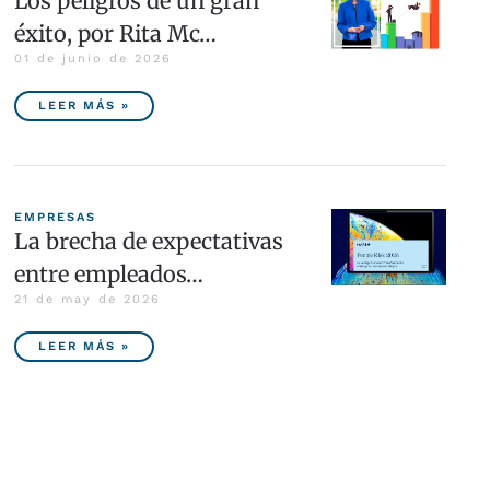
Los peligros de un gran
éxito, por Rita Mc…
01 de junio de 2026
LEER MÁS »
EMPRESAS
La brecha de expectativas
entre empleados…
21 de may de 2026
LEER MÁS »