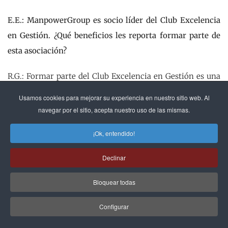
E.E.: ManpowerGroup es socio líder del Club Excelencia
en Gestión. ¿Qué beneficios les reporta formar parte de
esta asociación?
R.G.: Formar parte del Club Excelencia en Gestión es una
decisión estratégica para nosotros, ya que nos permite
Usamos cookies para mejorar su experiencia en nuestro sitio web. Al
tener acceso a las últimas novedades, tendencias y
navegar por el sitio, acepta nuestro uso de las mismas.
herramientas en temas de gestión excelente de las
¡Ok, entendido!
organizaciones. Otra de las ventajas es su capacidad de
networking, poder trabajar conjuntamente con expertos
Declinar
y equipos multidisciplinares con un conocimiento
Bloquear todas
profundo en la materia, generar sinergias y compartir
experiencias con empresas líderes en esta área y poder
Configurar
seguir aprendiendo y mejorando día a día.