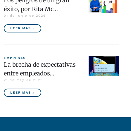
Los peligros de un gran
éxito, por Rita Mc…
01 de junio de 2026
LEER MÁS »
EMPRESAS
La brecha de expectativas
entre empleados…
21 de may de 2026
LEER MÁS »