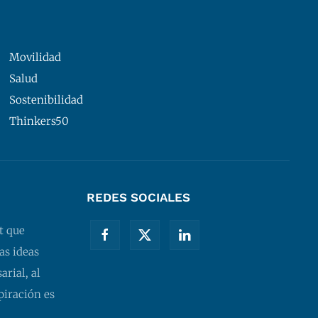
Movilidad
Salud
Sostenibilidad
Thinkers50
REDES SOCIALES
t que
as ideas
rial, al
piración es