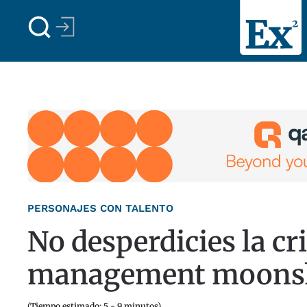
Skip to main content
PERSONAJES CON TALENTO
No desperdicies la cr
management moons
(Tiempo estimado: 5 - 9 minutos)