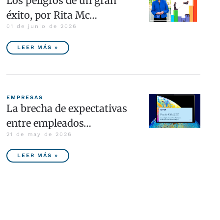
Los peligros de un gran
éxito, por Rita Mc…
01 de junio de 2026
LEER MÁS »
EMPRESAS
La brecha de expectativas
entre empleados…
21 de may de 2026
LEER MÁS »