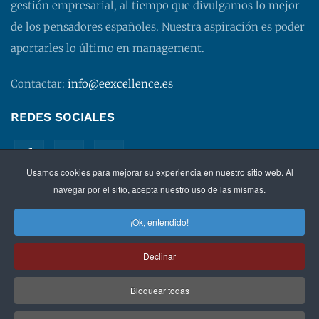
gestión empresarial, al tiempo que divulgamos lo mejor
de los pensadores españoles. Nuestra aspiración es poder
aportarles lo último en management.
Contactar:
info@eexcellence.es
REDES SOCIALES
Usamos cookies para mejorar su experiencia en nuestro sitio web. Al
navegar por el sitio, acepta nuestro uso de las mismas.
¡Ok, entendido!
©
2026 EXECUTIVE EXCELLENCE.
Management
para
Declinar
directivos.
Bloquear todas
Política de privacidad
|
Aviso legal
|
Condiciones de
contratación