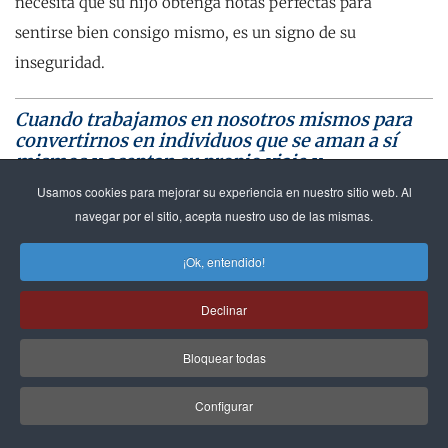
necesita que su hijo obtenga notas perfectas para
sentirse bien consigo mismo, es un signo de su
inseguridad.
Cuando trabajamos en nosotros mismos para
convertirnos en individuos que se aman a sí
mismos y aceptan su propio viaje y
crecimiento, se vuelve mucho más fácil liderar
Usamos cookies para mejorar su experiencia en nuestro sitio web. Al
y criar efectivamente
navegar por el sitio, acepta nuestro uso de las mismas.
Cuando trabajamos en nosotros mismos para
¡Ok, entendido!
convertirnos en individuos que se aman a sí mismos y
Declinar
aceptan su propio viaje y crecimiento, se vuelve mucho
más fácil liderar y criar efectivamente. Esta
Bloquear todas
autoconciencia y aceptación nos permiten resonar a un
Configurar
nivel más alto de liderazgo y crianza, haciendo posible
que apoyemos genuinamente a aquellos a quienes