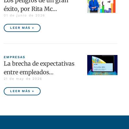
Los peligros de un gran
éxito, por Rita Mc…
01 de junio de 2026
LEER MÁS »
EMPRESAS
La brecha de expectativas
entre empleados…
21 de may de 2026
LEER MÁS »