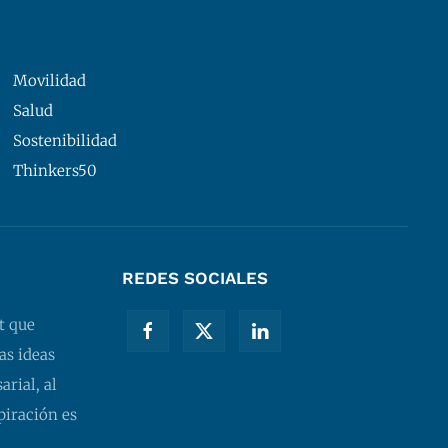
Movilidad
Salud
Sostenibilidad
Thinkers50
REDES SOCIALES
t que
as ideas
rial, al
piración es