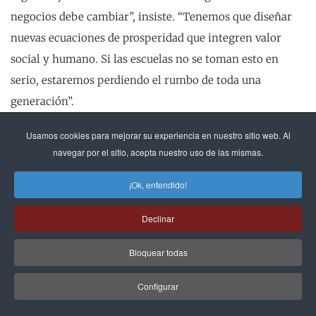
negocios debe cambiar”, insiste. “Tenemos que diseñar
nuevas ecuaciones de prosperidad que integren valor
social y humano. Si las escuelas no se toman esto en
serio, estaremos perdiendo el rumbo de toda una
generación”.
Usamos cookies para mejorar su experiencia en nuestro sitio web. Al
Tenemos que diseñar nuevas ecuaciones de
navegar por el sitio, acepta nuestro uso de las mismas.
prosperidad que integren valor social y
humano. Si las escuelas no se toman esto en
serio, estaremos perdiendo el rumbo de toda
¡Ok, entendido!
una generación
Declinar
Para los profesionales jóvenes más ansiosos por construir
Bloquear todas
carreras en la intersección entre tecnología, ética y
negocio, su consejo es simple pero exigente: "alinea
Configurar
pasión con propósito, aprende sin descanso y cultiva la