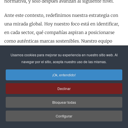
normativa, y solo después avanzan al siguiente nivel.
Ante este contexto, redefinimos nuestra estrategia con
una mirada global. Hoy nuestro foco está en identificar,
en cada sector, qué compañías aspiran a posicionarse
como auténticas marcas sostenibles. Nuestro equipo
comercial ya trabaja con esa visión internacional,
Usamos cookies para mejorar su experiencia en nuestro sitio web. Al
acercándose a esas organizaciones sin limitarse a
navegar por el sitio, acepta nuestro uso de las mismas.
fronteras geográficas.
¡Ok, entendido!
Hoy nuestro foco está en identificar, en cada
sector, qué compañías aspiran a posicionarse
Declinar
como auténticas marcas sostenibles. Nuestro
equipo comercial ya trabaja con esa visión
Bloquear todas
internacional, acercándose a las
organizaciones sin limitarse a fronteras
Configurar
geográficas