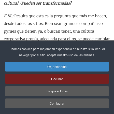
cultura? ¿Pueden ser transformadas?
E.M.:
Resulta que esta es la pregunta que más me hacen,
desde todos los sitios. Bien sean grandes compañías o
pymes que tienen ya, o buscan tener, una cultura
corporativa propia, adecuada para ellos, se puede cambiar
la cultura… pasito a paso.
Usamos cookies para mejorar su experiencia en nuestro sitio web. Al
navegar por el sitio, acepta nuestro uso de las mismas.
Incluso en pequeños grupos donde, imaginemos, tienes
¡Ok, entendido!
12 personas a tu cargo y el objetivo del equipo es innovar
más, y aun existiendo una cultura que quizás todavía
Declinar
sufre de esa “resaca” post-industrial, siempre hay una
cosa que podemos hacer: pensar cómo incrementar la
Bloquear todas
densidad de talento del equipo.
Configurar
Puede que, en vez de contratar a nuevas personas, dos o