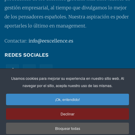
gestión empresarial, al tiempo que divulgamos lo mejor
de los pensadores españoles. Nuestra aspiración es poder
aportarles lo último en management.
Contactar:
info@eexcellence.es
REDES SOCIALES
Usamos cookies para mejorar su experiencia en nuestro sitio web. Al
navegar por el sitio, acepta nuestro uso de las mismas.
¡Ok, entendido!
©
2026 EXECUTIVE EXCELLENCE.
Management
para
Declinar
directivos.
Bloquear todas
Política de privacidad
|
Aviso legal
|
Condiciones de