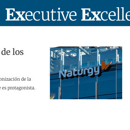
 de los
nización de la
 es protagonista.