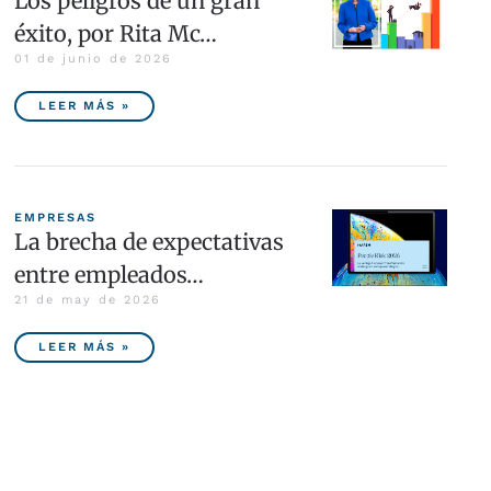
Los peligros de un gran
éxito, por Rita Mc…
01 de junio de 2026
LEER MÁS »
EMPRESAS
La brecha de expectativas
entre empleados…
21 de may de 2026
LEER MÁS »