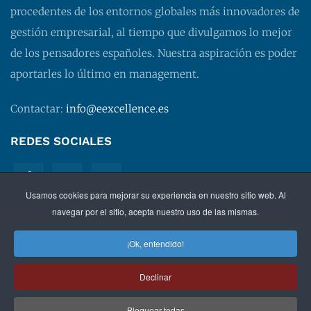
procedentes de los entornos globales más innovadores de
gestión empresarial, al tiempo que divulgamos lo mejor
de los pensadores españoles. Nuestra aspiración es poder
aportarles lo último en management.
Contactar:
info@eexcellence.es
REDES SOCIALES
Usamos cookies para mejorar su experiencia en nuestro sitio web. Al
navegar por el sitio, acepta nuestro uso de las mismas.
¡Ok, entendido!
©
2026 EXECUTIVE EXCELLENCE.
Management
para
Declinar
directivos.
Bloquear todas