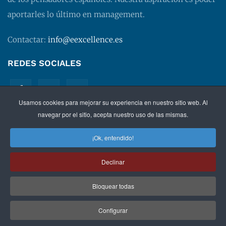
aportarles lo último en management.
Contactar:
info@eexcellence.es
REDES SOCIALES
Usamos cookies para mejorar su experiencia en nuestro sitio web. Al
navegar por el sitio, acepta nuestro uso de las mismas.
¡Ok, entendido!
©
2026 EXECUTIVE EXCELLENCE.
Management
para
Declinar
directivos.
Bloquear todas
Política de privacidad
|
Aviso legal
|
Condiciones de
contratación
Configurar