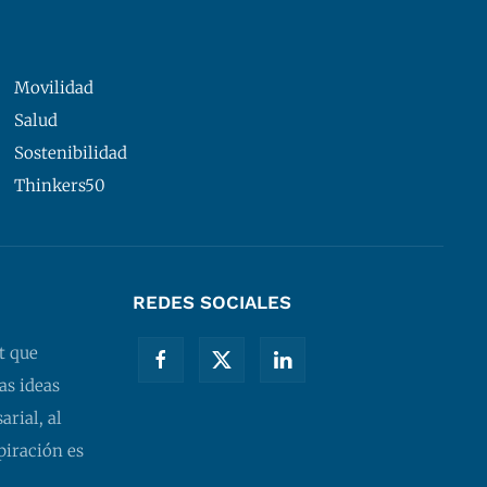
Movilidad
Salud
Sostenibilidad
Thinkers50
REDES SOCIALES
t que
as ideas
rial, al
piración es