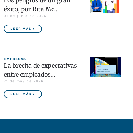
Los peligros de un gran
éxito, por Rita Mc…
01 de junio de 2026
LEER MÁS »
EMPRESAS
La brecha de expectativas
entre empleados…
21 de may de 2026
LEER MÁS »