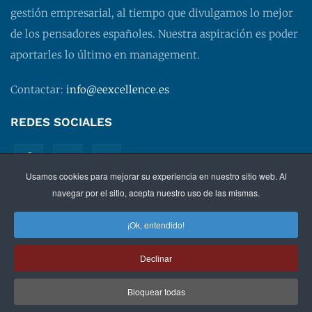
gestión empresarial, al tiempo que divulgamos lo mejor
de los pensadores españoles. Nuestra aspiración es poder
aportarles lo último en management.
Contactar:
info@eexcellence.es
REDES SOCIALES
Usamos cookies para mejorar su experiencia en nuestro sitio web. Al
navegar por el sitio, acepta nuestro uso de las mismas.
¡Ok, entendido!
©
2026 EXECUTIVE EXCELLENCE.
Management
para
Declinar
directivos.
Bloquear todas
Política de privacidad
|
Aviso legal
|
Condiciones de