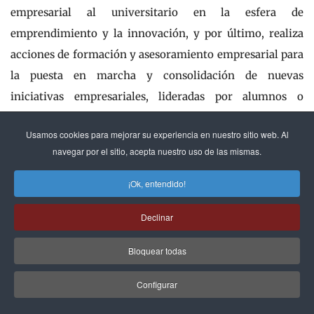
empresarial al universitario en la esfera de
emprendimiento y la innovación, y por último, realiza
acciones de formación y asesoramiento empresarial para
la puesta en marcha y consolidación de nuevas
iniciativas empresariales, lideradas por alumnos o
antiguos alumnos de ESIC.
Usamos cookies para mejorar su experiencia en nuestro sitio web. Al
navegar por el sitio, acepta nuestro uso de las mismas.
Para todo ello, ESIC cuenta con una red de colaboración
empresarial, donde figuran empresas como HP y la
¡Ok, entendido!
Caixa.
Declinar
Publicado en Executive Excellence nº78 feb11
Bloquear todas
Configurar