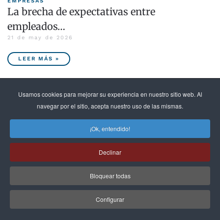
EMPRESAS
La brecha de expectativas entre
empleados…
21 de may de 2026
LEER MÁS »
Usamos cookies para mejorar su experiencia en nuestro sitio web. Al
navegar por el sitio, acepta nuestro uso de las mismas.
EXPLORAR POR GRANDES TEMAS
¡Ok, entendido!
Educación
Energía
Declinar
Finanzas
Bloquear todas
Global Peter Drucker Forum
Liderazgo
Configurar
Management