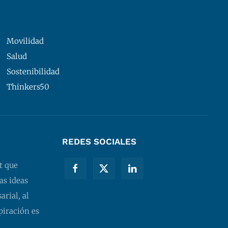
Movilidad
Salud
Sostenibilidad
Thinkers50
REDES SOCIALES
t que
as ideas
rial, al
piración es