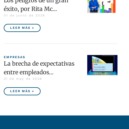
Los peligros de un gran
éxito, por Rita Mc…
01 de junio de 2026
LEER MÁS »
EMPRESAS
La brecha de expectativas
entre empleados…
21 de may de 2026
LEER MÁS »