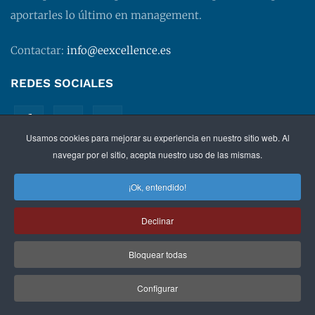
aportarles lo último en management.
Contactar:
info@eexcellence.es
REDES SOCIALES
Usamos cookies para mejorar su experiencia en nuestro sitio web. Al
navegar por el sitio, acepta nuestro uso de las mismas.
¡Ok, entendido!
©
2026 EXECUTIVE EXCELLENCE.
Management
para
Declinar
directivos.
Bloquear todas
Política de privacidad
|
Aviso legal
|
Condiciones de
contratación
Configurar