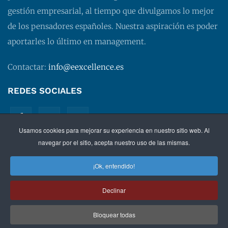
gestión empresarial, al tiempo que divulgamos lo mejor
de los pensadores españoles. Nuestra aspiración es poder
aportarles lo último en management.
Contactar:
info@eexcellence.es
REDES SOCIALES
Usamos cookies para mejorar su experiencia en nuestro sitio web. Al
navegar por el sitio, acepta nuestro uso de las mismas.
¡Ok, entendido!
©
2026 EXECUTIVE EXCELLENCE.
Management
para
Declinar
directivos.
Bloquear todas
Política de privacidad
|
Aviso legal
|
Condiciones de