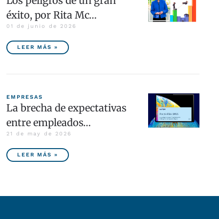
Los peligros de un gran
éxito, por Rita Mc…
01 de junio de 2026
LEER MÁS »
EMPRESAS
La brecha de expectativas
entre empleados…
21 de may de 2026
LEER MÁS »