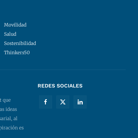
Movilidad
Salud
Sostenibilidad
Thinkers50
REDES SOCIALES
t que
as ideas
rial, al
piración es