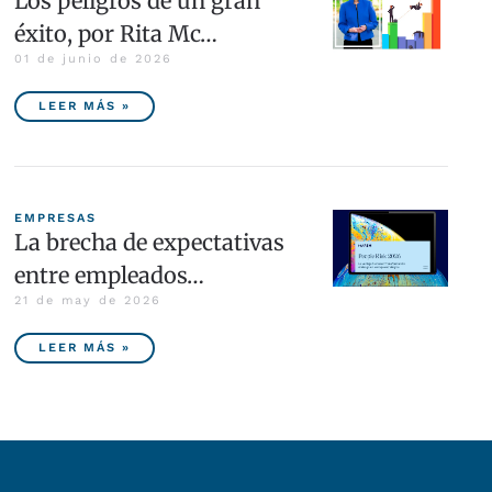
Los peligros de un gran
éxito, por Rita Mc…
01 de junio de 2026
LEER MÁS »
EMPRESAS
La brecha de expectativas
entre empleados…
21 de may de 2026
LEER MÁS »