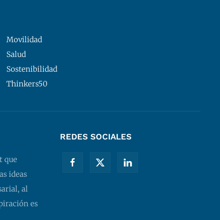
Movilidad
Salud
Sostenibilidad
Thinkers50
REDES SOCIALES
t que
as ideas
rial, al
piración es