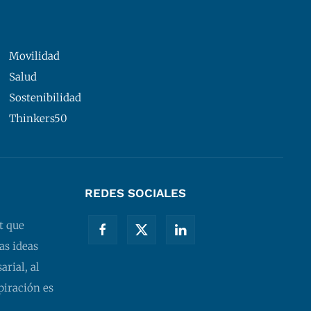
Movilidad
Salud
Sostenibilidad
Thinkers50
REDES SOCIALES
t que
as ideas
rial, al
piración es