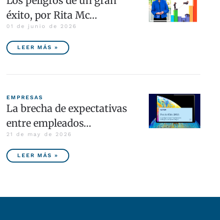
Los peligros de un gran
éxito, por Rita Mc…
01 de junio de 2026
LEER MÁS »
EMPRESAS
La brecha de expectativas
entre empleados…
21 de may de 2026
LEER MÁS »