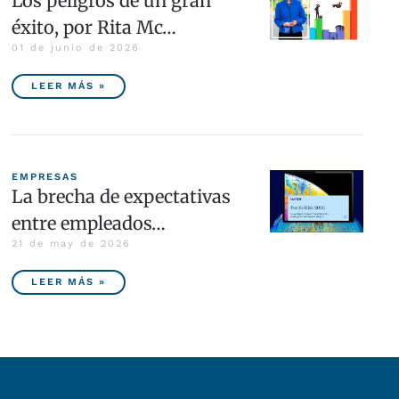
Los peligros de un gran
éxito, por Rita Mc…
01 de junio de 2026
LEER MÁS »
EMPRESAS
La brecha de expectativas
entre empleados…
21 de may de 2026
LEER MÁS »