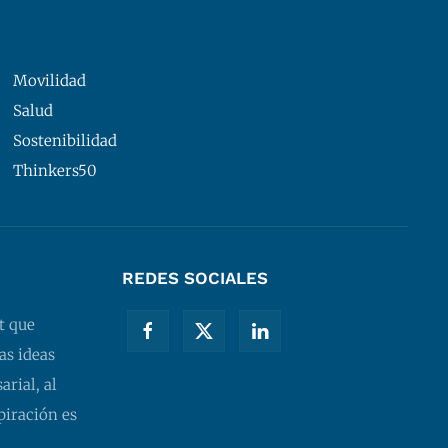
Movilidad
Salud
Sostenibilidad
Thinkers50
REDES SOCIALES
t que
as ideas
rial, al
piración es