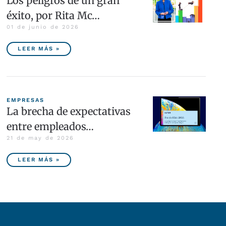
Los peligros de un gran
éxito, por Rita Mc…
01 de junio de 2026
LEER MÁS »
EMPRESAS
La brecha de expectativas
entre empleados…
21 de may de 2026
LEER MÁS »