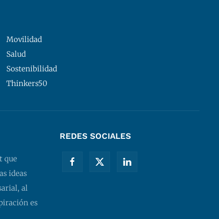
Movilidad
Salud
Sostenibilidad
Thinkers50
REDES SOCIALES
t que
as ideas
rial, al
piración es