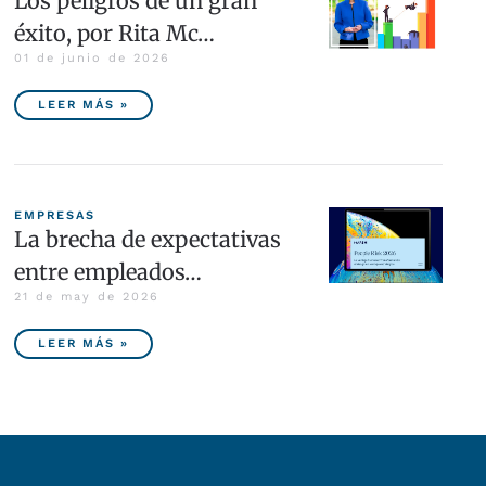
Los peligros de un gran
éxito, por Rita Mc…
01 de junio de 2026
LEER MÁS »
EMPRESAS
La brecha de expectativas
entre empleados…
21 de may de 2026
LEER MÁS »