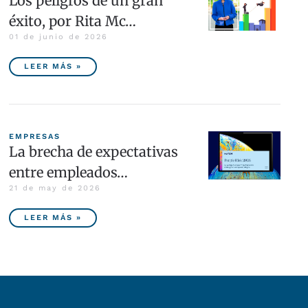
Los peligros de un gran
éxito, por Rita Mc…
01 de junio de 2026
LEER MÁS »
EMPRESAS
La brecha de expectativas
entre empleados…
21 de may de 2026
LEER MÁS »