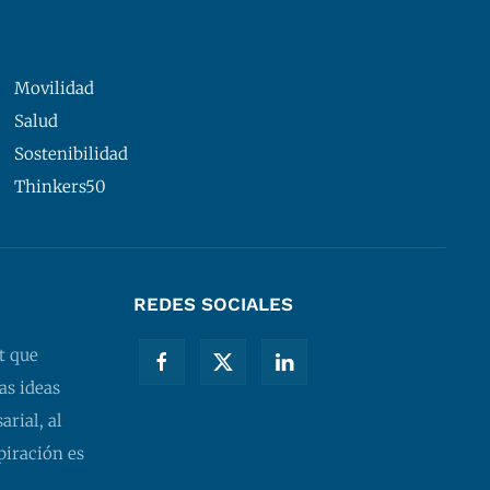
Movilidad
Salud
Sostenibilidad
Thinkers50
REDES SOCIALES
t que
as ideas
rial, al
piración es