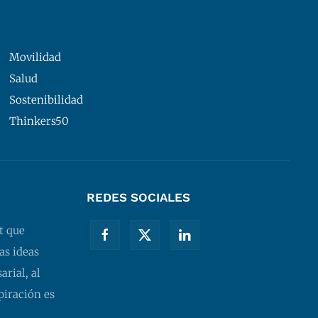
Movilidad
Salud
Sostenibilidad
Thinkers50
REDES SOCIALES
t que
as ideas
rial, al
piración es