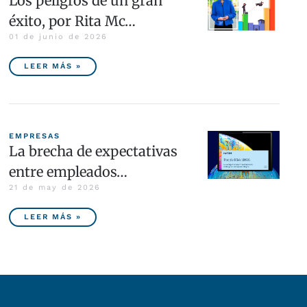
Los peligros de un gran
éxito, por Rita Mc…
01 de junio de 2026
LEER MÁS »
EMPRESAS
La brecha de expectativas
entre empleados…
21 de may de 2026
LEER MÁS »