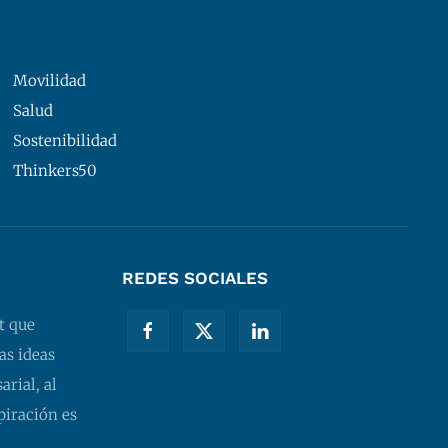
Movilidad
Salud
Sostenibilidad
Thinkers50
REDES SOCIALES
t que
as ideas
rial, al
piración es