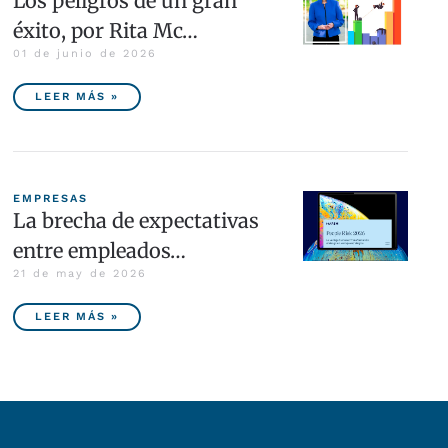
Los peligros de un gran
éxito, por Rita Mc…
01 de junio de 2026
LEER MÁS »
EMPRESAS
La brecha de expectativas
entre empleados…
21 de may de 2026
LEER MÁS »