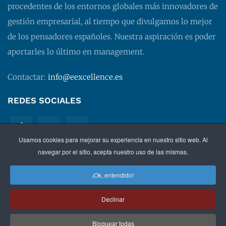
procedentes de los entornos globales más innovadores de
gestión empresarial, al tiempo que divulgamos lo mejor
de los pensadores españoles. Nuestra aspiración es poder
aportarles lo último en management.
Contactar:
info@eexcellence.es
REDES SOCIALES
Usamos cookies para mejorar su experiencia en nuestro sitio web. Al
navegar por el sitio, acepta nuestro uso de las mismas.
¡Ok, entendido!
©
2026 EXECUTIVE EXCELLENCE.
Management
para
Declinar
directivos.
Bloquear todas
Política de privacidad
|
Aviso legal
|
Condiciones de