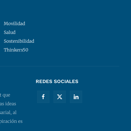
Movilidad
Salud
Sostenibilidad
Thinkers50
REDES SOCIALES
t que
as ideas
rial, al
piración es