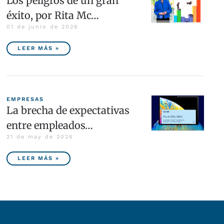
Los peligros de un gran
éxito, por Rita Mc…
01 de junio de 2026
LEER MÁS »
EMPRESAS
La brecha de expectativas
entre empleados…
21 de may de 2026
LEER MÁS »