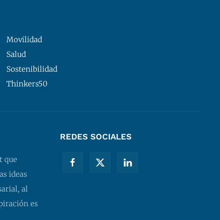
Movilidad
Salud
Sostenibilidad
Thinkers50
REDES SOCIALES
t que
as ideas
rial, al
piración es