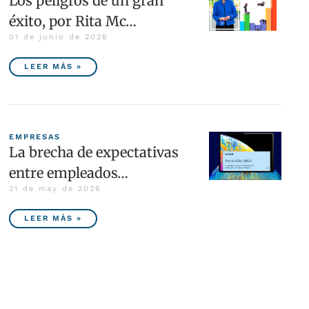
Los peligros de un gran
éxito, por Rita Mc…
01 de junio de 2026
LEER MÁS »
EMPRESAS
La brecha de expectativas
entre empleados…
21 de may de 2026
LEER MÁS »