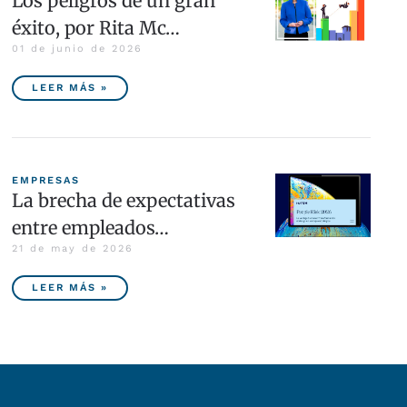
Los peligros de un gran
éxito, por Rita Mc…
01 de junio de 2026
LEER MÁS »
EMPRESAS
La brecha de expectativas
entre empleados…
21 de may de 2026
LEER MÁS »