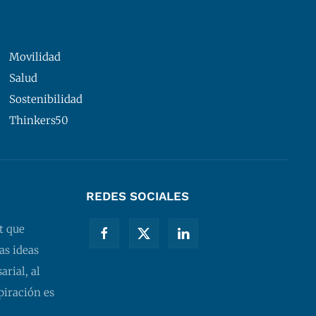
Movilidad
Salud
Sostenibilidad
Thinkers50
REDES SOCIALES
t que
as ideas
rial, al
piración es