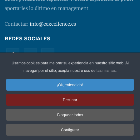
aportarles lo último en management.
Contactar:
info@eexcellence.es
REDES SOCIALES
Usamos cookies para mejorar su experiencia en nuestro sitio web. Al
navegar por el sitio, acepta nuestro uso de las mismas.
¡Ok, entendido!
©
2026 EXECUTIVE EXCELLENCE.
Management
para
Declinar
directivos.
Bloquear todas
Política de privacidad
|
Aviso legal
|
Condiciones de
contratación
Configurar