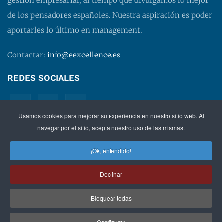
gestión empresarial, al tiempo que divulgamos lo mejor
de los pensadores españoles. Nuestra aspiración es poder
aportarles lo último en management.
Contactar:
info@eexcellence.es
REDES SOCIALES
Usamos cookies para mejorar su experiencia en nuestro sitio web. Al
navegar por el sitio, acepta nuestro uso de las mismas.
¡Ok, entendido!
©
2026 EXECUTIVE EXCELLENCE.
Management
para
Declinar
directivos.
Bloquear todas
Política de privacidad
|
Aviso legal
|
Condiciones de
contratación
Configurar