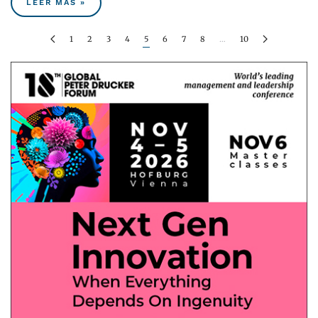
LEER MÁS »
1
2
3
4
5
6
7
8
…
10